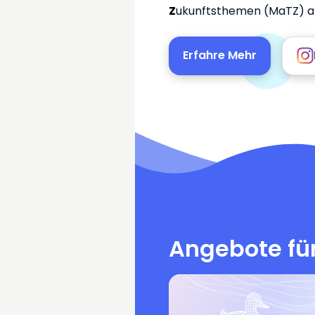
Z
ukunftsthemen (MaTZ) an
Erfahre Mehr
Angebote für