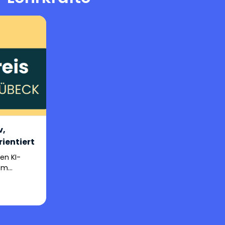
v,
ientiert
en KI-
em