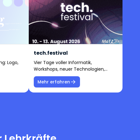
tech.festival
ng: Logo,
Vier Tage voller Informatik,
Workshops, neuer Technologien,
kreativer Impulse, Einblicke in den
Mehr erfahren
Universitätsalltag, Austausch mit
netten Leuten...
 Lehrkräfte