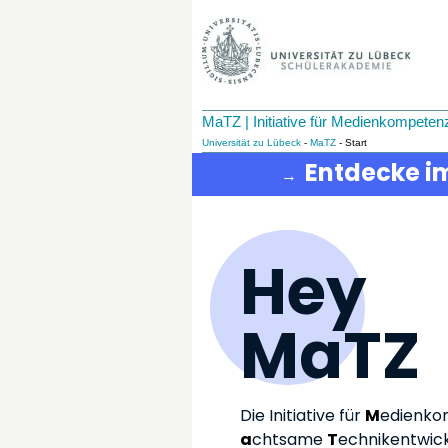
MaTZ | Initiative für Medienkompeten
Universität zu Lübeck
-
MaTZ
- Start
Entdecke i
→
Hey
MaTZ
Die Initiative für
M
edien­k
a
chtsame
T
echnikentwick